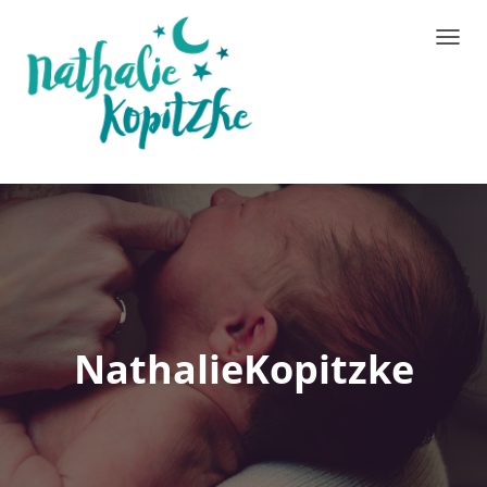
NAVIG
UMSC
NathalieKopitzke